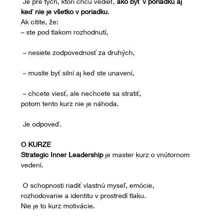
 Je pre tých, ktorí chcú vedieť, 
ako byť v poriadku aj 
keď nie je všetko v poriadku
.
Ak cítite, že:
– ste pod tlakom rozhodnutí,
 – nesiete zodpovednosť za druhých,
 – musíte byť silní aj keď ste unavení,
 – chcete viesť, ale nechcete sa stratiť,
potom tento kurz nie je náhoda.
 Je odpoveď.
O KURZE
Strategic Inner Leadership
 je master kurz o vnútornom 
vedení.
 O schopnosti riadiť vlastnú myseľ, emócie, 
rozhodovanie a identitu v prostredí tlaku.
Nie je to kurz motivácie.