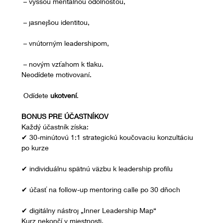
 – vyššou mentálnou odolnosťou,
 – jasnejšou identitou,
 – vnútorným leadershipom,
 – novým vzťahom k tlaku.
Neodídete motivovaní.
 Odídete 
ukotvení
.
BONUS PRE ÚČASTNÍKOV
Každý účastník získa:
✔ 30-minútovú 1:1 strategickú koučovaciu konzultáciu 
po kurze
✔ individuálnu spätnú väzbu k leadership profilu
✔ účasť na follow-up mentoring calle po 30 dňoch
✔ digitálny nástroj „Inner Leadership Map“
Kurz nekončí v miestnosti.