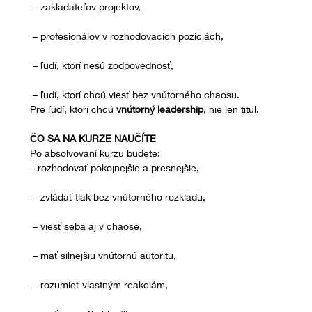
 – zakladateľov projektov,
 – profesionálov v rozhodovacích pozíciách,
 – ľudí, ktorí nesú zodpovednosť,
 – ľudí, ktorí chcú viesť bez vnútorného chaosu.
Pre ľudí, ktorí chcú 
vnútorný leadership
, nie len titul.
ČO SA NA KURZE NAUČÍTE
Po absolvovaní kurzu budete:
– rozhodovať pokojnejšie a presnejšie,
 – zvládať tlak bez vnútorného rozkladu,
 – viesť seba aj v chaose,
 – mať silnejšiu vnútornú autoritu,
 – rozumieť vlastným reakciám,