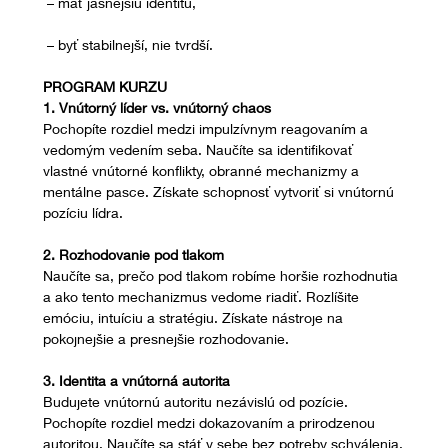
 – mať jasnejšiu identitu,
 – byť stabilnejší, nie tvrdší.
PROGRAM KURZU
1. Vnútorný líder vs. vnútorný chaos
Pochopíte rozdiel medzi impulzívnym reagovaním a 
vedomým vedením seba. Naučíte sa identifikovať 
vlastné vnútorné konflikty, obranné mechanizmy a 
mentálne pasce. Získate schopnosť vytvoriť si vnútornú 
pozíciu lídra.
2. Rozhodovanie pod tlakom
Naučíte sa, prečo pod tlakom robíme horšie rozhodnutia 
a ako tento mechanizmus vedome riadiť. Rozlíšite 
emóciu, intuíciu a stratégiu. Získate nástroje na 
pokojnejšie a presnejšie rozhodovanie.
3. Identita a vnútorná autorita
Budujete vnútornú autoritu nezávislú od pozície. 
Pochopíte rozdiel medzi dokazovaním a prirodzenou 
autoritou. Naučíte sa stáť v sebe bez potreby schválenia.