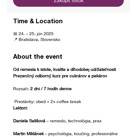
Zakúpiť lístok
Time & Location
📅 24. – 25. jún 2025
📍 Bratislava, Slovensko
About the event
Od remesla k istote, kvalite a dlhodobej udržateľnosti
Prezenčný odborný kurz pre cukrárov a pekárov
Rozsah: 
2 dni / 7 hodín denne
 Prestávky: obed + 2× coffee break
Lektori:
Daniela Sališová
 – remeslo, technológia, prax
Martin Miklánek
 – psychológia, koučing, profesionálne 