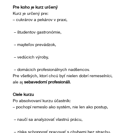
Pre koho je kurz určený
Kurz je určený pre:
– cukrárov a pekárov v praxi,
 – študentov gastronómie,
 – majiteľov prevádzok,
 – vedúcich výroby,
 – domácich profesionálnych nadšencov.
Pre všetkých, ktorí chcú byť nielen dobrí remeselníci, 
ale aj 
sebavedomí profesionáli
.
Ciele kurzu
Po absolvovaní kurzu účastník:
– pochopí remeslo ako systém, nie len ako postup,
 – naučí sa analyzovať vlastnú prácu,
 – získa schopnosť pracovať s chybami bez strachu,