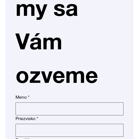
my sa 
Vám 
ozveme
Meno
*
Priezvisko
*