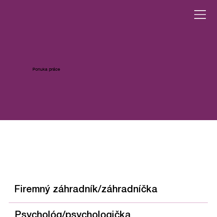
Ponuka práce
Firemný záhradník/záhradníčka
Psychológ/psychologička