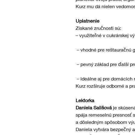
Kurz mu dá nielen vedomost
Uplatnenie
Získané zručnosti sú:
– využiteľné v cukrárskej vý
 – vhodné pre reštauračnú 
 – pevný základ pre ďalší pr
 – ideálne aj pre domácich
Kurz rozširuje odborné a pr
Lektorka
Daniela Sališová
 je skúsen
spája remeselnú presnosť s
a dôsledným spôsobom výuč
Daniela vytvára bezpečný a 