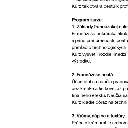
Kurz tak otvára cestu k pro
Program kurzu
1. Základy francúzskej cukr
Francúzska cukrárska škola 
s princípmi presnosti, post
prehľad o technologických 
Kurz vysvetlí rozdiel medz
výsledku.
2. Francúzske cestá
Účastníci sa naučia pracov
cez krehké a lístkové, až p
finálneho efektu. Naučia sa
Kurz kladie dôraz na technik
3. Krémy, náplne a textúry
Práca s krémami je srdcom 