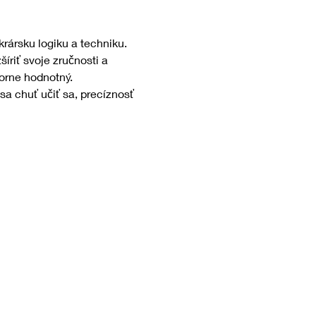
rársku logiku a techniku. 
riť svoje zručnosti a 
borne hodnotný.
a chuť učiť sa, precíznosť 