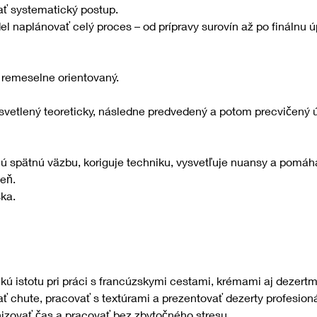
ať systematický postup.
el naplánovať celý proces – od prípravy surovín až po finálnu ú
a remeselne orientovaný.
veň.
ka.
kú istotu pri práci s francúzskymi cestami, krémami aj dezert
 chute, pracovať s textúrami a prezentovať dezerty profesio
nizovať čas a pracovať bez zbytočného stresu.