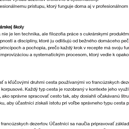
fesionálnemu prístupu, ktorý funguje doma aj v profesionálnom 
árskej školy
nie je len technika, ale filozofia práce s cukrárskymi produkt
upnosti a disciplíny, ktoré ju odlišujú od bežného domáceho peč
princípoch a pochopia, prečo každý krok v recepte má svoju fu
i improvizáciou a systematickým procesom, ktorý vedie k opako
ať s kľúčovými druhmi cesta používanými vo francúzskych dez
o korpusové. Každý typ cesta je rozobraný v kontexte jeho využit
, ako správne spracovať cesto tak, aby dosiahli očakávanú štruk
u, aby účastníci získali istotu pri voľbe správneho typu cesta 
francúzskych dezertov. Účastníci sa naučia pripravovať zákla