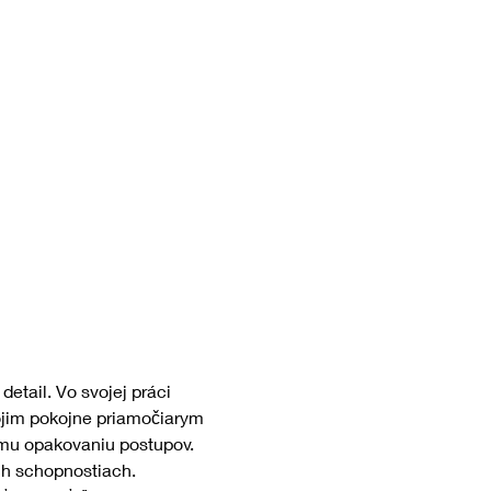
etail. Vo svojej práci 
ojim pokojne priamočiarym 
mu opakovaniu postupov. 
ich schopnostiach.