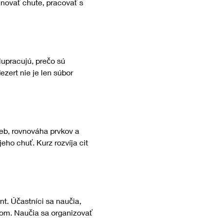
novať chute, pracovať s 
upracujú, prečo sú 
zert nie je len súbor 
ieb, rovnováha prvkov a 
eho chuť. Kurz rozvíja cit 
. Účastníci sa naučia, 
kom. Naučia sa organizovať 