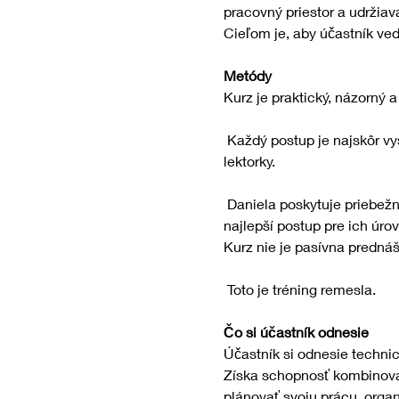
pracovný priestor a udržiav
Cieľom je, aby účastník ved
Metódy
Kurz je praktický, názorný 
 Každý postup je najskôr vysvetlený teoreticky, následne predvedený a potom precvičený účastníkmi pod vedením 
lektorky.
 Daniela poskytuje priebežnú spätnú väzbu, koriguje techniku, vysvetľuje nuansy a pomáha jednotlivcom nájsť 
najlepší postup pre ich úro
Kurz nie je pasívna prednáš
 Toto je tréning remesla.
Čo si účastník odnesie
Účastník si odnesie technic
Získa schopnosť kombinovať
plánovať svoju prácu, orga