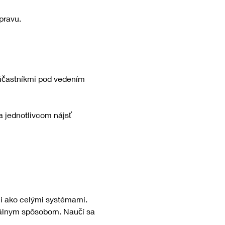
pravu.
mi ako celými systémami. 
nálnym spôsobom. Naučí sa 