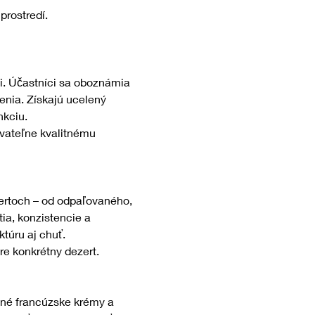
prostredí.
mi. Účastníci sa oboznámia 
enia. Získajú ucelený 
nkciu.
vateľne kvalitnému 
ertoch – od odpaľovaného, 
ia, konzistencie a 
túru aj chuť.
pre konkrétny dezert.
dné francúzske krémy a 