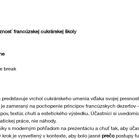
znosť francúzskej cukrárskej školy
nne
ee break
predstavuje vrchol cukrárskeho umenia vďaka svojej presnosti,
z je zameraný na pochopenie princípov francúzskych dezertov –
upov, textúr, chutí a estetického výsledku. Účastníci si uvedomia
tickej práce, nie náhody.
niky s moderným pohľadom na prezentáciu a chuť tak, aby účast
rok je vysvetlený v kontexte, aby bolo jasné 
prečo
 postupy fu