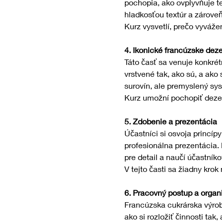
pochopia, ako ovplyvňuje t
hladkosťou textúr a zároveň
Kurz vysvetlí, prečo vyvážen
4. Ikonické francúzske deze
Táto časť sa venuje konkré
vrstvené tak, ako sú, a ako 
surovín, ale premyslený sy
Kurz umožní pochopiť dezert
5. Zdobenie a prezentácia
Účastníci si osvoja princípy
profesionálna prezentácia. N
pre detail a naučí účastník
V tejto časti sa žiadny kro
6. Pracovný postup a organ
Francúzska cukrárska výrob
ako si rozložiť činnosti ta