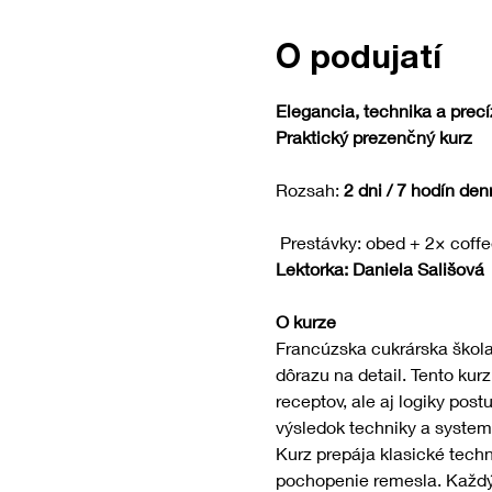
O podujatí
Elegancia, technika a precí
Praktický prezenčný kurz
Rozsah: 
2 dni / 7 hodín de
 Prestávky: obed + 2× coff
Lektorka: Daniela Sališová
O kurze
Francúzska cukrárska škola 
dôrazu na detail. Tento kur
receptov, ale aj logiky post
výsledok techniky a systema
Kurz prepája klasické tech
pochopenie remesla. Každý k