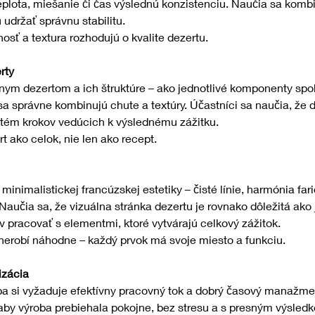
eplota, miešanie či čas výslednú konzistenciu. Naučia sa kombi
 udržať správnu stabilitu.
osť a textura rozhodujú o kvalite dezertu.
rty
tnym dezertom a ich štruktúre – ako jednotlivé komponenty spol
sa správne kombinujú chute a textúry. Účastníci sa naučia, že de
stém krokov vedúcich k výslednému zážitku.
 ako celok, nie len ako recept.
 minimalistickej francúzskej estetiky – čisté línie, harmónia far
aučia sa, že vizuálna stránka dezertu je rovnako dôležitá ako j
ov pracovať s elementmi, ktoré vytvárajú celkový zážitok.
k nerobí náhodne – každý prvok má svoje miesto a funkciu.
izácia
a si vyžaduje efektívny pracovný tok a dobrý časový manažment
k, aby výroba prebiehala pokojne, bez stresu a s presným výsled