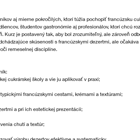
níkov aj mierne pokročilých, ktorí túžia pochopiť francúzsku cuk
encov, študentov gastronómie aj profesionálov, ktorí chcú rozší
. Kurz je postavený tak, aby bol zrozumiteľný, ale zároveň od
chádzajúce skúsenosti s francúzskymi dezertmi, ale očakáva s
oči remeselnej disciplíne.
ník:
ej cukrárskej školy a vie ju aplikovať v praxi;
s typickými francúzskymi cestami, krémami a textúrami;
ezertmi a pri ich estetickej prezentácii;
venia chutí a textúr;
izovať výrobu dezertov efektívne a systematicky.