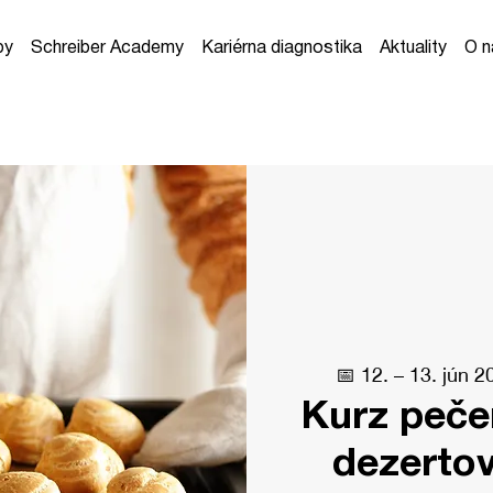
by
Schreiber Academy
Kariérna diagnostika
Aktuality
O n
📅 12. – 13. jún
Kurz peče
dezerto