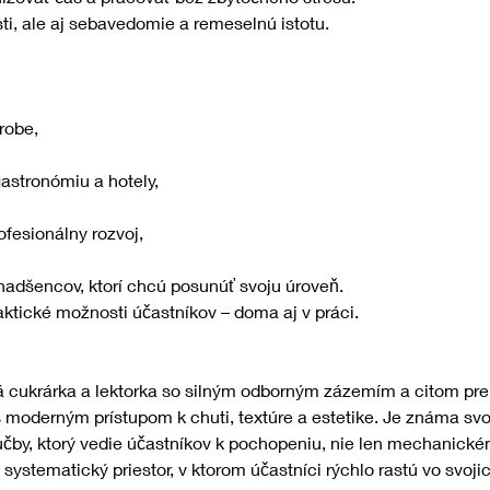
i, ale aj sebavedomie a remeselnú istotu.
robe,
gastronómiu a hotely,
ofesionálny rozvoj,
 nadšencov, ktorí chcú posunúť svoju úroveň.
aktické možnosti účastníkov – doma aj v práci.
á cukrárka a lektorka so silným odborným zázemím a citom pre d
 moderným prístupom k chuti, textúre a estetike. Je známa sv
by, ktorý vedie účastníkov k pochopeniu, nie len mechanické
systematický priestor, v ktorom účastníci rýchlo rastú vo svoj