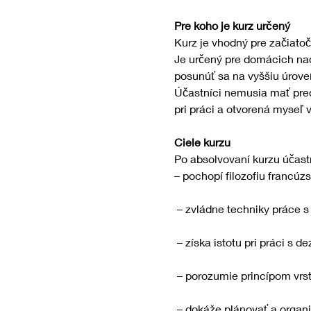
Pre koho je kurz určený
Kurz je vhodný pre začiatoč
Je určený pre domácich nadš
posunúť sa na vyššiu úroveň
Účastníci nemusia mať pred
pri práci a otvorená myseľ v
Ciele kurzu
Po absolvovaní kurzu účast
– pochopí filozofiu francúzsk
 – zvládne techniky práce 
 – získa istotu pri práci s d
 – porozumie princípom vrst
 – dokáže plánovať a organ