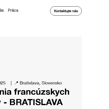
Kontaktujte nás
ás
Práca
 2025
  |  
📍 Bratislava, Slovensko
nia francúzskych
v - BRATISLAVA